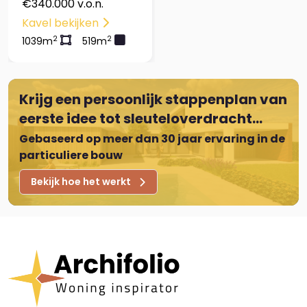
€340.000 v.o.n.
Kavel bekijken
2
2
1039m
519m
Krijg een persoonlijk stappenplan van
eerste idee tot sleuteloverdracht...
Gebaseerd op meer dan 30 jaar ervaring in de
particuliere bouw
Bekijk hoe het werkt