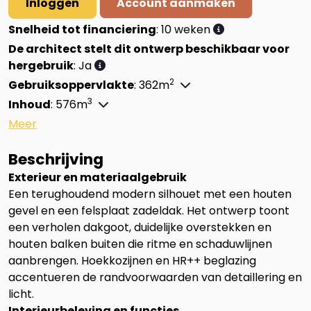
Inloggen
Account aanmaken
Snelheid tot financiering
: 10 weken
De architect stelt dit ontwerp beschikbaar voor
hergebruik
: Ja
2
Gebruiksoppervlakte
: 362m
3
Inhoud
: 576m
Beschrijving
Exterieur en materiaalgebruik
Een terughoudend modern silhouet met een houten
gevel en een felsplaat zadeldak. Het ontwerp toont
een verholen dakgoot, duidelijke overstekken en
houten balken buiten die ritme en schaduwlijnen
aanbrengen. Hoekkozijnen en HR++ beglazing
accentueren de randvoorwaarden van detaillering en
licht.
Interieurbeleving en functies