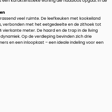
is een karakteristieke woning die naadloos opgaat in de
ven
rrassend veel ruimte. De leefkeuken met kookeiland
s, verbonden met het eetgedeelte en de zithoek tot
 vierkante meter. De haard en de trap in de living
 dynamiek. Op de verdieping bevinden zich drie
rs en een inloopkast – een ideale indeling voor een