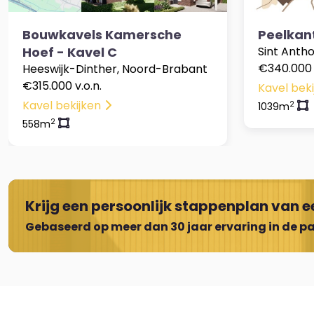
Bouwkavels Kamersche
Peelkan
Hoef - Kavel C
Sint Anth
€340.000 v
Heeswijk-Dinther, Noord-Brabant
€315.000 v.o.n.
Kavel bek
Kavel bekijken
2
1039m
2
558m
Krijg een persoonlijk stappenplan van ee
Gebaseerd op meer dan 30 jaar ervaring in de pa