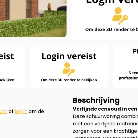
Beschrijving
Verfijnde eenvoud in een 
unt
of
log in
om de
Deze schuurwoning combin
met een verfijnde materia
zorgen voor een krachtige 