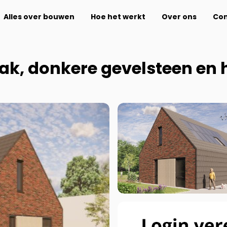
Alles over bouwen
Hoe het werkt
Over ons
Con
k, donkere gevelsteen en 