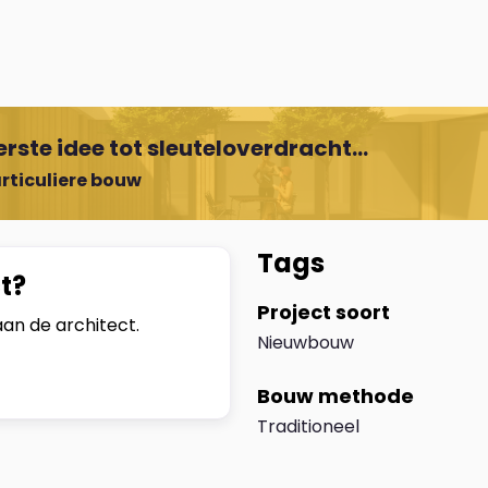
rste idee tot sleuteloverdracht...
rticuliere bouw
Tags
t?
Project soort
an de architect.
Nieuwbouw
Bouw methode
Traditioneel