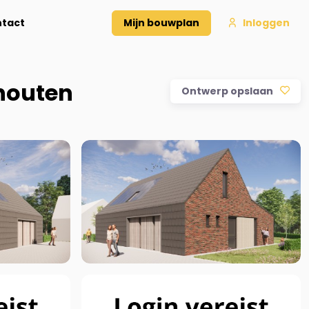
tact
Mijn bouwplan
Inloggen
houten
Ontwerp opslaan