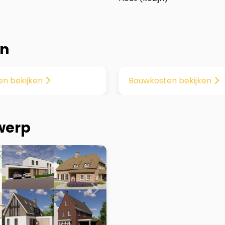
in
Next
Previous
en bekijken
Bouwkosten bekijken
twerp
Next