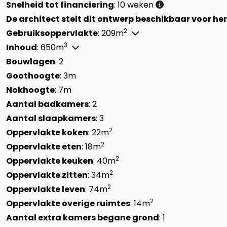
Snelheid tot financiering
: 10 weken
De architect stelt dit ontwerp beschikbaar voor he
2
Gebruiksoppervlakte
: 209m
3
Inhoud
: 650m
Bouwlagen
: 2
Goothoogte
: 3m
Nokhoogte
: 7m
Aantal badkamers
: 2
Aantal slaapkamers
: 3
2
Oppervlakte koken
: 22m
2
Oppervlakte eten
: 18m
2
Oppervlakte keuken
: 40m
2
Oppervlakte zitten
: 34m
2
Oppervlakte leven
: 74m
2
Oppervlakte overige ruimtes
: 14m
Aantal extra kamers begane grond
: 1