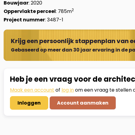
Bouwjaar
: 2020
2
Oppervlakte perceel
: 785m
Project nummer
: 3487-1
Krijg een persoonlijk stappenplan van ee
Gebaseerd op meer dan 30 jaar ervaring in de pa
Heb je een vraag voor de architec
Maak een account
of
log in
om een vraag te stellen a
Inloggen
Account aanmaken