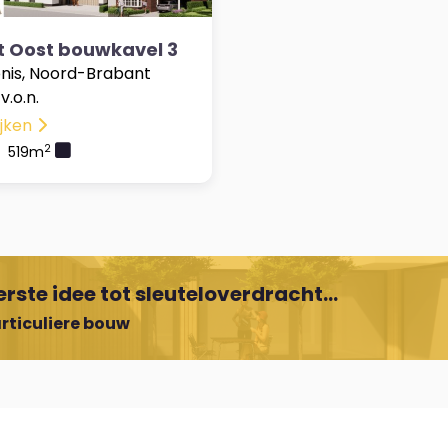
t Oost bouwkavel 3
onis, Noord-Brabant
.o.n.
ijken
2
519m
rste idee tot sleuteloverdracht...
rticuliere bouw